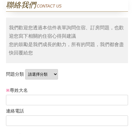
聯絡我們
CONTACT US
服務設施
相簿剪影
我們歡迎您透過本信件表單詢問住宿、訂房問題，也歡
迎您寫下相關的住宿心得與建議
您的鼓勵是我們成長的動力，所有的問題，我們都會盡
週邊景點
快回覆給您
交通位置
問題分類
優惠訊息
※
尊姓大名
連絡電話