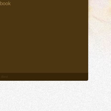
book
‧
iBest