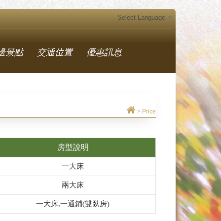
Select Language
▼
邊景點
交通位置
優惠訊息
>
Price
房型說明
一大床
兩大床
一大床,一通鋪(雙臥房)