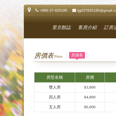
+886-37-825185
ljg037825185@gmail.
里京館誌
客房介紹
訂房
房價表
房價表
Price
房型名稱
房價
雙人房
$3,800
四人房
$4,800
五人房
$6,000