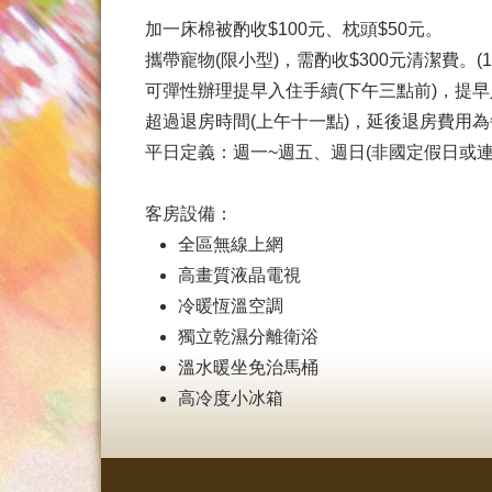
加一床棉被酌收$100元、枕頭$50元。
攜帶寵物(限小型)，需酌收$300元清潔費。
可彈性辦理提早入住手續(下午三點前)，提早
超過退房時間(上午十一點)，延後退房費用為每
平日定義：週一~週五、週日(非國定假日或連
客房設備：
全區無線上網
高畫質液晶電視
冷暖恆溫空調
獨立乾濕分離衛浴
溫水暖坐免治馬桶
高冷度小冰箱