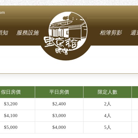
com
須知
服務設施
相簿剪影
週
假日房價
平日房價
限定人數
$3,200
$2,400
2人
$4,100
$3,000
4人
$5,000
$4,000
5人