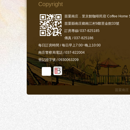
Copyright
苗栗南庄．里京館咖啡民宿 Coffee Home S
苗栗縣南庄鄉南江村9鄰里金館33號
訂房專線/ 037-825185
傳真 / 037-825186
每日訂房時間 / 每日早上7:00~晚上10:00
南庄警察局電話 / 037-822004
登記證字號 / 0930063209
苗栗南庄．里京