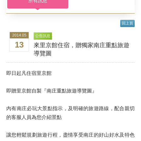
所有訊息
服務設施
回上頁
相簿剪影
2014.05
公告訊息
13
來里京館住宿，贈獨家南庄重點旅遊
週邊景點
導覽圖
交通位置
即日起凡住宿里京館
優惠訊息
即贈里京館自製『南庄重點旅遊導覽圖』
內有南庄必玩大景點指示，及明確的旅遊路線，配合親切
的客服人員為您介紹景點
讓您輕鬆規劃旅遊行程，盡情享受南庄的好山好水及特色