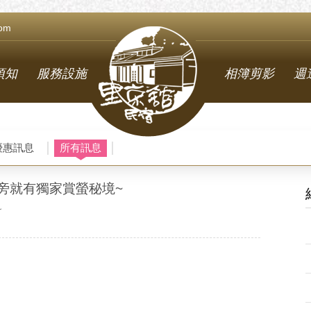
com
須知
服務設施
相簿剪影
週
優惠訊息
所有訊息
旁就有獨家賞螢秘境~
~