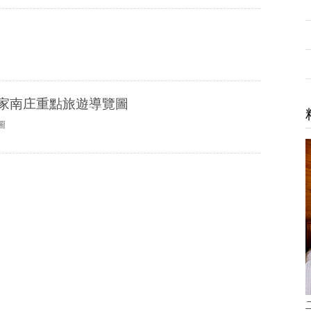
家南庄重點旅遊導覽圖
圖
五人房(雙房間)