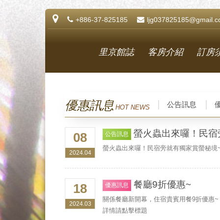
+886-37-825185
ljg037825185@gmail.
里京館誌
客房介紹
訂房
優惠訊息
公告訊息
HOT NEWS
螢火蟲出來囉！民宿
08
公告訊息
螢火蟲出來囉！民宿旁就有獨家賞螢秘境
2024.04
餐廳9折優惠~
18
優惠訊息
關係餐廳新開幕，住宿貴賓用餐9折優惠~
2024.03
詳情請點擊標題