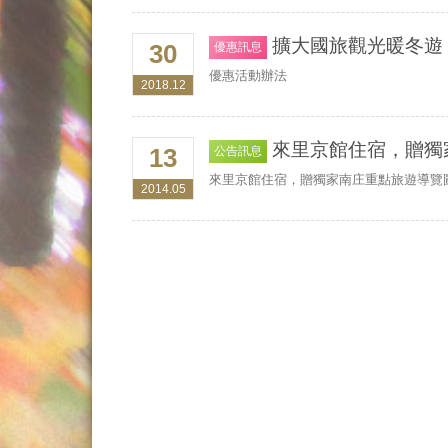
擴大國旅觀光暖冬遊
30
優惠訊息
優惠活動辦法
2018.12
來里京館住宿，贈獨
13
公告訊息
來里京館住宿，贈獨家南庄重點旅遊導覽
2014.05