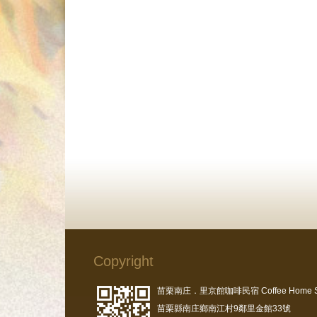
Copyright
苗栗南庄．里京館咖啡民宿 Coffee Home S
苗栗縣南庄鄉南江村9鄰里金館33號