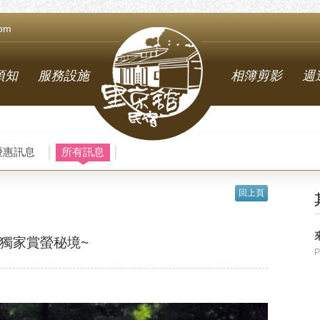
com
須知
服務設施
相簿剪影
週
優惠訊息
所有訊息
回上頁
獨家賞螢秘境~
P