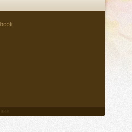
book
‧
iBest