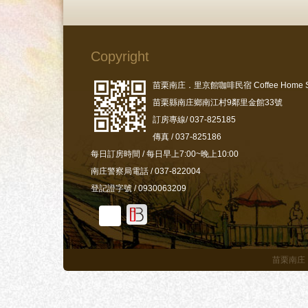
Copyright
苗栗南庄．里京館咖啡民宿 Coffee Home S
苗栗縣南庄鄉南江村9鄰里金館33號
訂房專線/ 037-825185
傳真 / 037-825186
每日訂房時間 / 每日早上7:00~晚上10:00
南庄警察局電話 / 037-822004
登記證字號 / 0930063209
苗栗南庄．里京