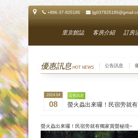
+886-37-825185
ljg037825185@gmail.
里京館誌
客房介紹
訂房
優惠訊息
公告訊息
HOT NEWS
2024.04
公告訊息
08
螢火蟲出來囉！民宿旁就有
螢火蟲出來囉！民宿旁就有獨家賞螢秘境~